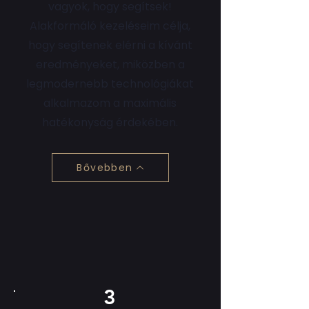
vagyok, hogy segítsek!
Alakformáló kezeléseim célja,
hogy segítenek elérni a kívánt
eredményeket, miközben a
legmodernebb technológiákat
alkalmazom a maximális
hatékonyság érdekében.
Bővebben
3