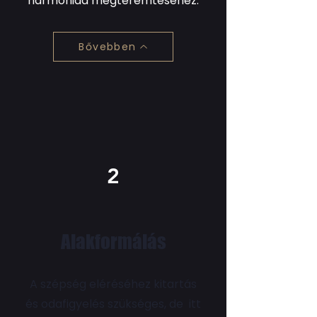
harmóniád megteremtéséhez.
Bővebben
2
Alakformálás
A szépség eléréséhez kitartás
és odafigyelés szükséges, de itt