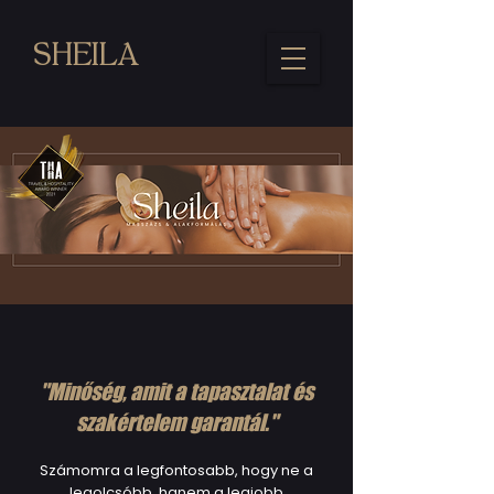
SHEILA
"Minőség, amit a tapasztalat és
szakértelem garantál."
Számomra a legfontosabb, hogy ne a
legolcsóbb, hanem a legjobb