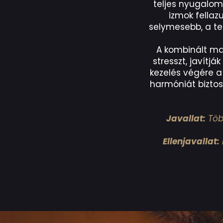
teljes nyugalom
izmok fellazu
selymesebb, a tes
A kombinált mas
stresszt, javítj
kezelés végére a t
harmóniát biztos
Javallat:
Több
Ellenjavallat: