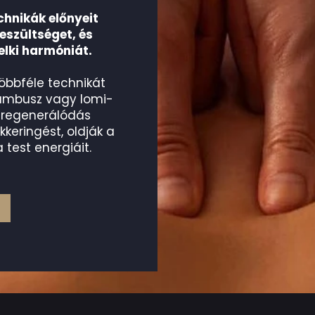
hnikák előnyeit
feszültséget, és
elki harmóniát.
öbbféle technikát
bambusz vagy lomi-
s regenerálódás
kkeringést, oldják a
 test energiáit.