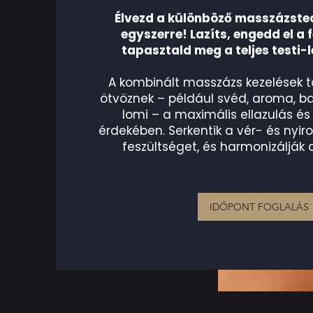
Élvezd a különböző masszázstec
egyszerre! Lazíts, engedd el a 
tapasztald meg a teljes testi-l
A kombinált masszázs kezelések t
ötvöznek – például svéd, aroma, 
lomi – a maximális ellazulás é
érdekében. Serkentik a vér- és nyiro
feszültséget, és harmonizálják a
IDŐPONT FOGLALÁS