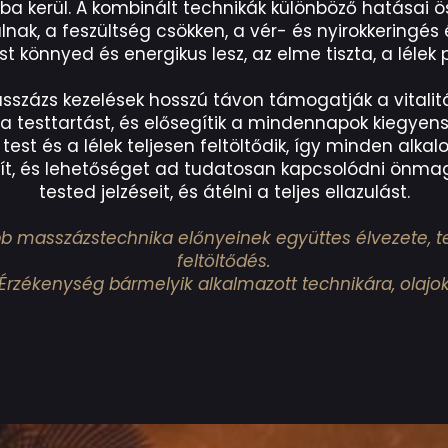
ba kerül. A kombinált technikák különböző hatásai 
lnak, a feszültség csökken, a vér- és nyirokkeringés 
t könnyed és energikus lesz, az elme tiszta, a lélek p
százs kezelések hosszú távon támogatják a vitalitá
ák a testtartást, és elősegítik a mindennapok kiegyen
est és a lélek teljesen feltöltődik, így minden alkalo
ít, és lehetőséget ad tudatosan kapcsolódni önmag
tested jelzéseit, és átélni a teljes ellazulást.
 masszázstechnika előnyeinek együttes élvezete, telj
feltöltődés.
Érzékenység bármelyik alkalmazott technikára, olajok