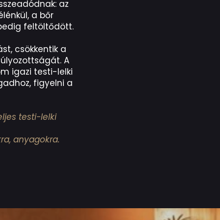
összeadódnak: az
élénkül, a bőr
edig feltöltődött.
st, csökkentik a
súlyozottságát. A
m igazi testi-lelki
adhoz, figyelni a
es testi-lelki
ra, anyagokra.