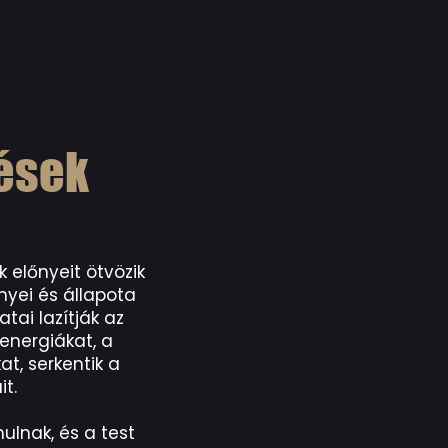
ések
 előnyeit ötvözik
nyei és állapota
tai lazítják az
 energiákat, a
t, serkentik a
t.
ulnak, és a test