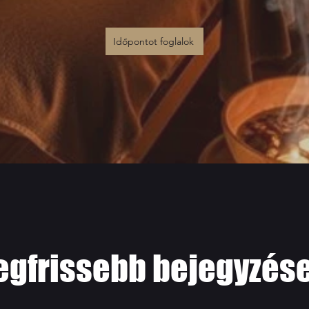
Időpontot foglalok
egfrissebb bejegyzés