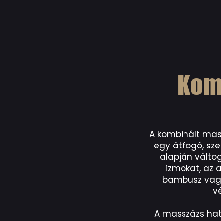
Kom
A kombinált mass
egy átfogó, sze
alapján váltog
izmokat, az a
bambusz vagy 
v
A masszázs hatá