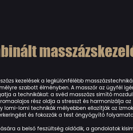
binált masszázskezel
zázs kezelések a legkülönfélébb masszázstechnikák
mélyre szabott élményben. A masszőr az ügyfél igé
atja a technikákat: a svéd masszázs simító mozdula
romaolajos rész oldja a stresszt és harmonizálja az
lomi-lomi technikák mélyebben ellazítják az izmoka
érkeringést és fokozzák a test öngyógyító folyamatai
sára a belső feszültség oldódik, a gondolatok kisim