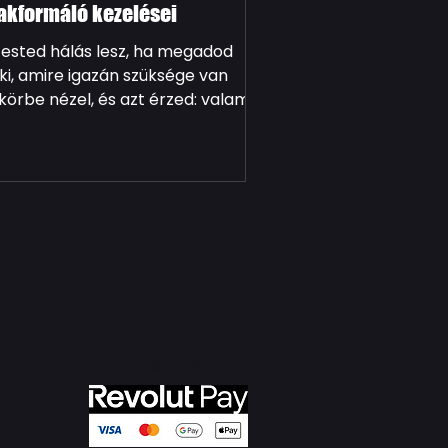
akformáló kezelései
tested hálás lesz, ha megadod
ki, amire igazán szüksége van
körbe nézel, és azt érzed: valami
ányzik. Nem drasztikus változásra
gysz, csak arra, hogy a bőröd
szesebb, a vonalaid
tározottabbak legyenek – és újra
l érezd magad a saját
stedben.Ismerős érzés, ugye? A
la Massage alakformáló
zelései pontosan ebben
gítenek. Nem varázslat, hanem
datos, kíméletes és hatékony
dszerek – a természet, a
Fizetési módok
chnológia és az érintés
rmóniájában. Három különleg