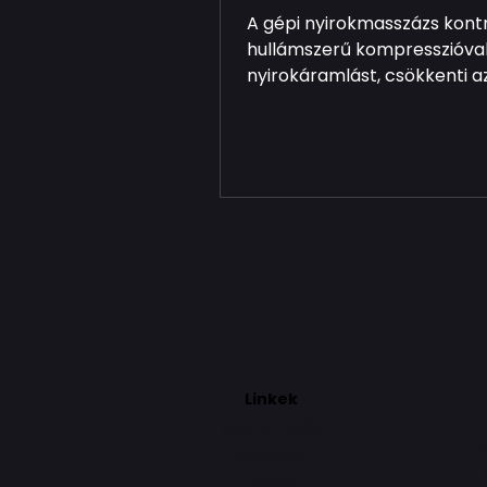
A gépi nyirokmasszázs kontro
hullámszerű kompresszióval 
nyirokáramlást, csökkenti a
ödémát és tehermentesíti 
nehézláb-érzést. A többka
rendszer finoman tereli a
szövetekben rekedt folyadé
támogatva a szervezet ter
méregtelenítő folyamatait.
kezelés kíméletes, fájdalo
és hatékony megoldás ülőm
vizesedés vagy fáradt lábak
Linkek
Alakformálás
F
Masszázs
Rólam