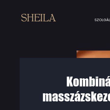
SHEILA
SZOLGÁL
Kombiná
masszázskez