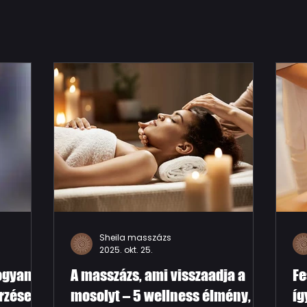
Sheila masszázs
2025. okt. 25.
ogyan
A masszázs, ami visszaadja a
Fe
érzése?
mosolyt – 5 wellness élmény,
íg