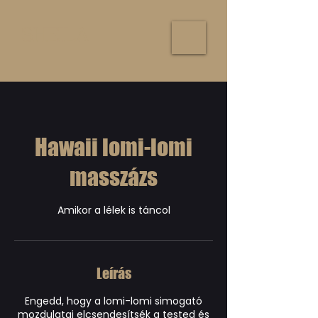
SHEILA
Hawaii lomi-lomi
masszázs
Amikor a lélek is táncol
Leírás
Engedd, hogy a lomi-lomi simogató
mozdulatai elcsendesítsék a tested és