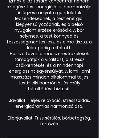
izmok ellazítására koncentrál, hanem
az egész test energiáját is harmonizálja.
A légzés mélyül, a gondolatok
lecsendesednek, a test energiái
kiegyensúlyozódnak, és a belső
nyugalom érzése erősödik. A bőr
selymes, a test könnyed és
feszességmentes lesz, az elme tiszta, a
lélek pedig feltöltött.
Hosszú távon a rendszeres kezelések
támogatják a vitalitást, a stressz
csökkentését, és a mindennapi
energiaszint egyensúlyát. A lomi-lomi
masszázs minden alkalommal teljes
testi-lelki harmóniát és mély
feltöltődést biztosít.
Javallat: Teljes relaxáció, stresszoldás,
energiaáramlás harmonizálása.
Ellenjavallat: Friss sérülés, bőrbetegség,
fertőzés.