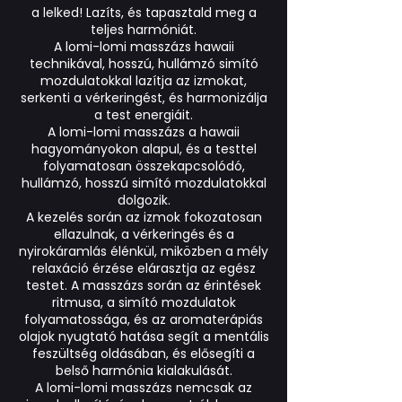
a lelked! Lazíts, és tapasztald meg a
teljes harmóniát.
A lomi-lomi masszázs hawaii
technikával, hosszú, hullámzó simító
mozdulatokkal lazítja az izmokat,
serkenti a vérkeringést, és harmonizálja
a test energiáit.
A lomi-lomi masszázs a hawaii
hagyományokon alapul, és a testtel
folyamatosan összekapcsolódó,
hullámzó, hosszú simító mozdulatokkal
dolgozik.
A kezelés során az izmok fokozatosan
ellazulnak, a vérkeringés és a
nyirokáramlás élénkül, miközben a mély
relaxáció érzése elárasztja az egész
testet. A masszázs során az érintések
ritmusa, a simító mozdulatok
folyamatossága, és az aromaterápiás
olajok nyugtató hatása segít a mentális
feszültség oldásában, és elősegíti a
belső harmónia kialakulását.
A lomi-lomi masszázs nemcsak az