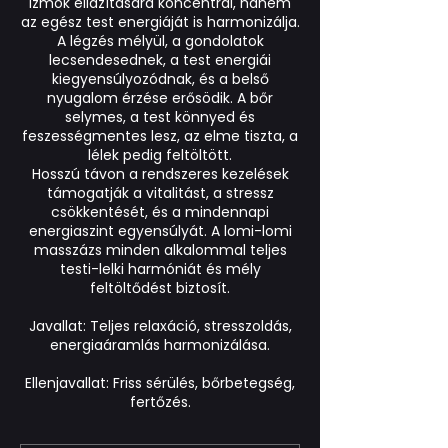
izmok ellazítására koncentrál, hanem
az egész test energiáját is harmonizálja.
A légzés mélyül, a gondolatok
lecsendesednek, a test energiái
kiegyensúlyozódnak, és a belső
nyugalom érzése erősödik. A bőr
selymes, a test könnyed és
feszességmentes lesz, az elme tiszta, a
lélek pedig feltöltött.
Hosszú távon a rendszeres kezelések
támogatják a vitalitást, a stressz
csökkentését, és a mindennapi
energiaszint egyensúlyát. A lomi-lomi
masszázs minden alkalommal teljes
testi-lelki harmóniát és mély
feltöltődést biztosít.
Javallat: Teljes relaxáció, stresszoldás,
energiaáramlás harmonizálása.
Ellenjavallat: Friss sérülés, bőrbetegség,
fertőzés.