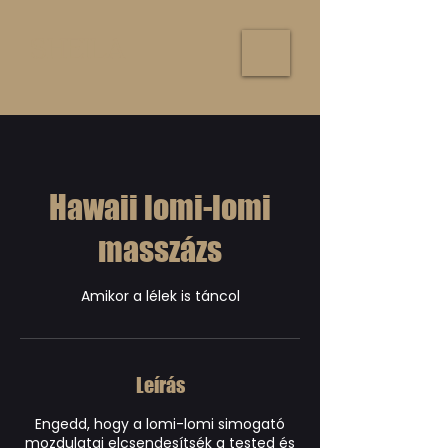
SHEILA
Hawaii lomi-lomi
masszázs
Amikor a lélek is táncol
Leírás
Engedd, hogy a lomi-lomi simogató
mozdulatai elcsendesítsék a tested és