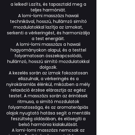
a lelked! Lazíts, és tapasztald meg a
teljes harmóniát.
A lomi-lomi masszázs hawaii
technikával, hosszú, hullámzó simító
mozdulatokkal lazítja az izmokat,
serkenti a vérkeringést, és harmonizálja
a test energiáit.
A lomi-lomi masszázs a hawaii
hagyományokon alapul, és a testtel
folyamatosan összekapcsolódó,
hullámzó, hosszú simító mozdulatokkal
dolgozik.
A kezelés során az izmok fokozatosan
ellazulnak, a vérkeringés és a
nyirokáramlás élénkül, miközben a mély
relaxáció érzése elárasztja az egész
testet. A masszázs során az érintések
ritmusa, a simító mozdulatok
folyamatossága, és az aromaterápiás
olajok nyugtató hatása segít a mentális
feszültség oldásában, és elősegíti a
belső harmónia kialakulását.
A lomi-lomi masszázs nemcsak az